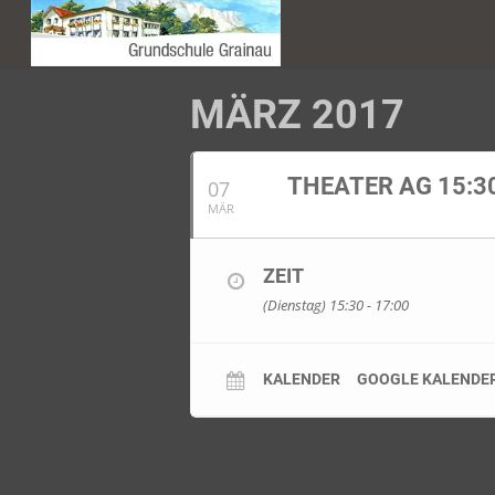
MÄRZ 2017
THEATER AG 15:3
07
MÄR
ZEIT
(Dienstag) 15:30 - 17:00
KALENDER
GOOGLE KALENDE